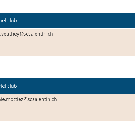
iel club
n.veuthey@scsalentin.ch
iel club
ie.mottiez@scsalentin.ch