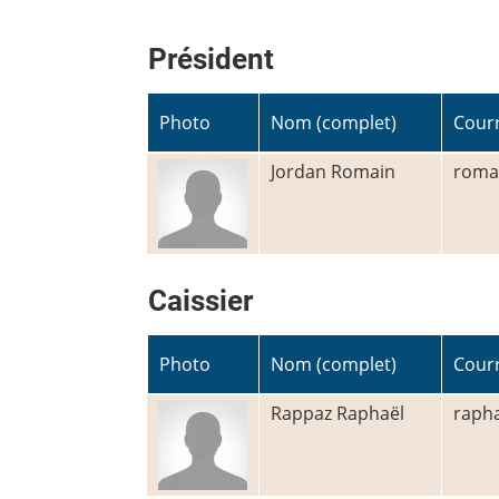
Président
Photo
Nom (complet)
Courr
Jordan Romain
romai
Caissier
Photo
Nom (complet)
Courr
Rappaz Raphaël
rapha