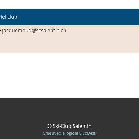
iel club
le.jacquemoud@scsalentin.ch
© Ski-Club Salentin
Créé avec le logiciel ClubDesk