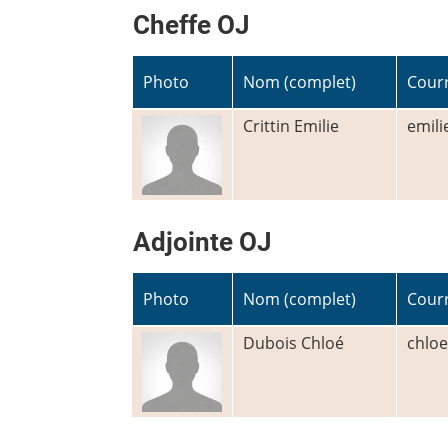
Cheffe OJ
Photo
Nom (complet)
Courr
Crittin Emilie
emili
Adjointe OJ
Photo
Nom (complet)
Courr
Dubois Chloé
chloe