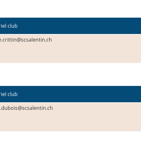
iel club
e.crittin@scsalentin.ch
iel club
.dubois@scsalentin.ch