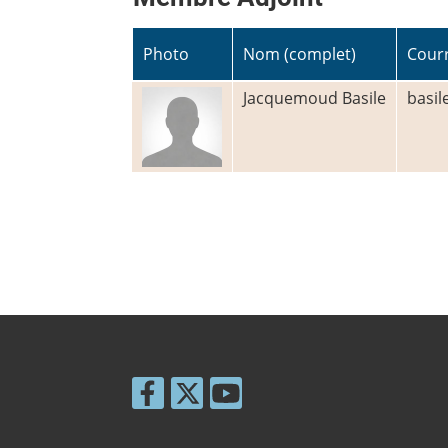
Photo
Nom (complet)
Courr
Jacquemoud Basile
basi