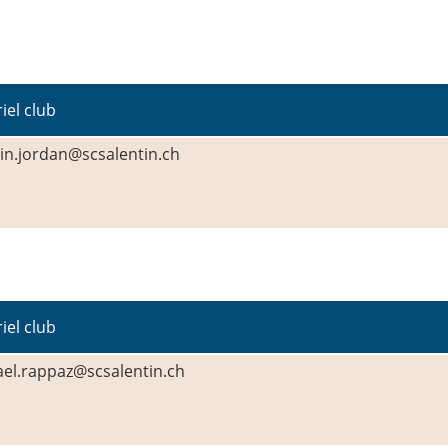
iel club
n.jordan@scsalentin.ch
iel club
el.rappaz@scsalentin.ch