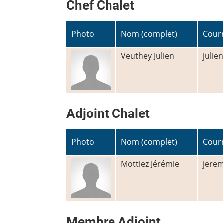
Chef Chalet
Photo
Nom (complet)
Courr
Veuthey Julien
julie
Adjoint Chalet
Photo
Nom (complet)
Courr
Mottiez Jérémie
jerem
Membre Adjoint