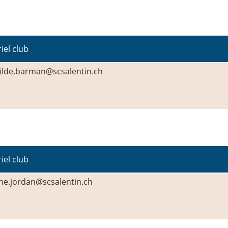
iel club
ilde.barman@scsalentin.ch
iel club
ne.jordan@scsalentin.ch