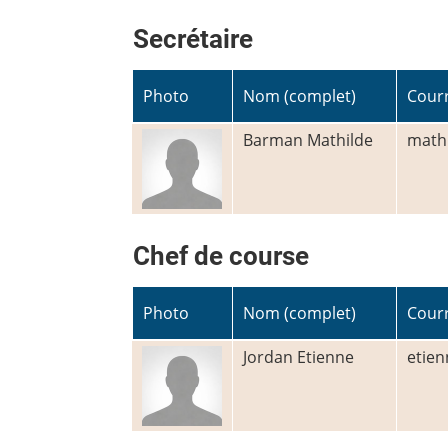
Secrétaire
Photo
Nom (complet)
Courr
Barman Mathilde
math
Chef de course
Photo
Nom (complet)
Courr
Jordan Etienne
etien